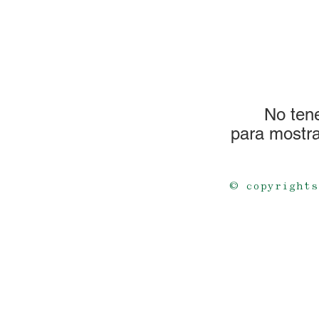
No ten
para mostr
© copyrights